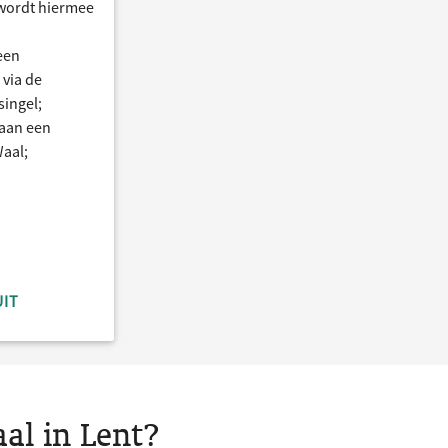
 wordt hiermee
een
 via de
singel;
 aan een
Waal;
UIT
al in Lent?