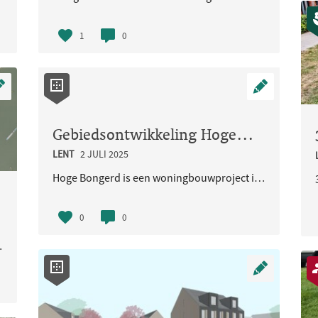
1
0
Gebiedsontwikkeling Hoge Bongerd
LENT
2 JULI 2025
Hoge Bongerd is een woningbouwproject in het zuiden van de Waalsprong, aan de Spiegelwaal en Lent.
0
0
t samen met recrea..