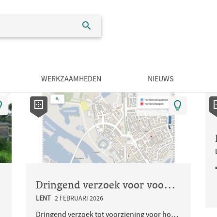
WERKZAAMHEDEN
NIEUWS
Dringend verzoek voor voorziening voor honden in Nijmegen-Noord!
.
LENT
2 FEBRUARI 2026
schap..
Dringend verzoek tot voorziening voor honden in Nijmegen-Noord, omdat dit hele gebied nog geen enk..