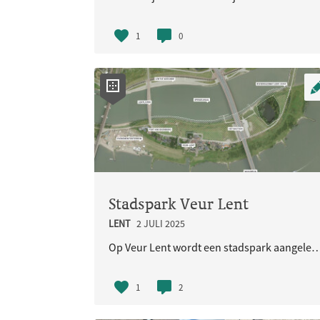
1
0
Stadspark Veur Lent
LENT
2 JULI 2025
Op Veur Lent wordt een stadspark aangelegd voor iedereen. Ruimte voor natuur gaa
1
2