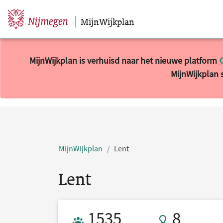
MijnWijkplan
Sla navigatie over
MijnWijkplan is verhuisd naar het nieuwe platform
MijnWijkplan s
10 resultaten gevonden.
MijnWijkplan
Lent
Lent
Gebruikers 1535
8 Ideeën
1535
8