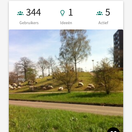
Gebruikers 344
1 Ideeën
5 Actief
344
1
5
Gebruikers
Ideeën
Actief