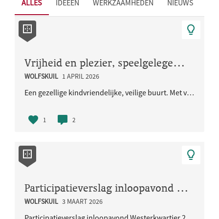
ALLES
IDEEËN
WERKZAAMHEDEN
NIEUWS
Vrijheid en plezier, speelgelegenheid voor de kinderen en iedereen
WOLFSKUIL
1 APRIL 2026
Een gezellige kindvriendelijke, veilige buurt. Met veel groen en natuurlijke speelaangelegenheden...
1
2
Participatieverslag inloopavond Westerkwartier 29 januari 2026
WOLFSKUIL
3 MAART 2026
Participatieverslag inloopavond Westerkwartier 29 januari 2026