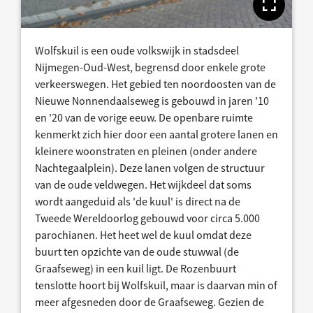
Toon
Wolfskuil is een oude volkswijk in stadsdeel
Nijmegen-Oud-West, begrensd door enkele grote
verkeerswegen. Het gebied ten noordoosten van de
Nieuwe Nonnendaalseweg is gebouwd in jaren '10
en '20 van de vorige eeuw. De openbare ruimte
kenmerkt zich hier door een aantal grotere lanen en
kleinere woonstraten en pleinen (onder andere
Nachtegaalplein). Deze lanen volgen de structuur
van de oude veldwegen. Het wijkdeel dat soms
wordt aangeduid als 'de kuul' is direct na de
Tweede Wereldoorlog gebouwd voor circa 5.000
parochianen. Het heet wel de kuul omdat deze
buurt ten opzichte van de oude stuwwal (de
Graafseweg) in een kuil ligt. De Rozenbuurt
tenslotte hoort bij Wolfskuil, maar is daarvan min of
meer afgesneden door de Graafseweg. Gezien de