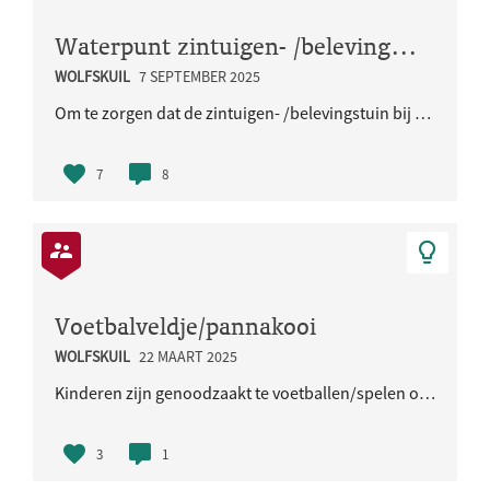
Waterpunt zintuigen- /belevingstuin Ridderspoor
WOLFSKUIL
7 SEPTEMBER 2025
Om te zorgen dat de zintuigen- /belevingstuin bij de speeltuin in Ridderspoor tijdens droge tijden..
7
8
Voetbalveldje/pannakooi
WOLFSKUIL
22 MAART 2025
Kinderen zijn genoodzaakt te voetballen/spelen op straat, waar regelmatig auto's rijden. Dit zorgt..
3
1