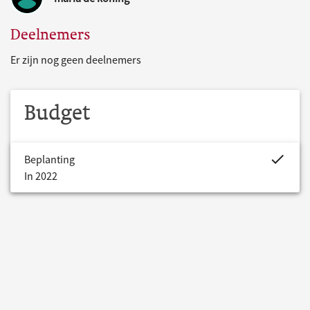
Deelnemers
Er zijn nog geen deelnemers
Budget
project.bud
Beplanting
In 2022