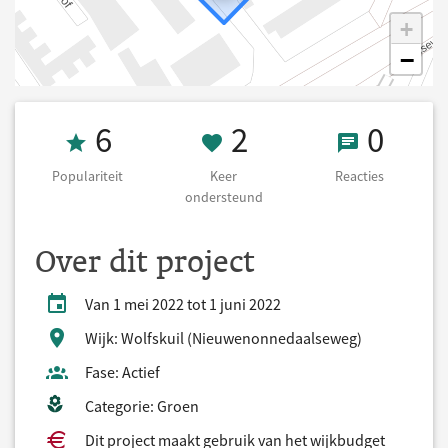
+
−
Populariteit 6
2 Keer onderst
0 React
6
2
0
Populariteit
Keer
Reacties
ondersteund
Over dit project
Van 1 mei 2022 tot 1 juni 2022
Wijk: Wolfskuil (Nieuwenonnedaalseweg)
Fase: Actief
Categorie: Groen
Dit project maakt gebruik van het wijkbudget