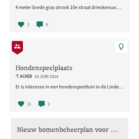
4 meter brede gras strook 10e straat drieskensacker. In het midden een 1.5 meter bloemenstrook w..
2
0
Hondenspeelplaats
'T ACKER
10 JUNI 2024
Er is interesse in een hondenspeeltuin in de Lindenholt op de oude hockeyvelden achter de sprok. D..
11
3
Nieuw bomenbeheerplan voor Nijmegen