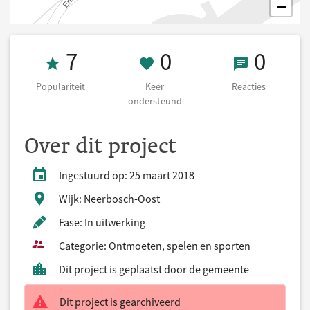
−
Populariteit 7
0 Keer onderst
0 React
7
0
0
Populariteit
Keer
Reacties
ondersteund
Over dit project
Ingestuurd op: 25 maart 2018
Wijk: Neerbosch-Oost
Fase: In uitwerking
Categorie: Ontmoeten, spelen en sporten
Dit project is geplaatst door de gemeente
Dit project is gearchiveerd