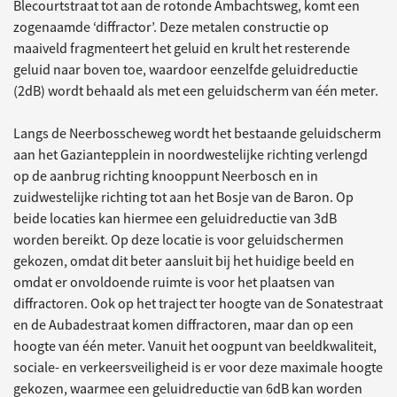
Blecourtstraat tot aan de rotonde Ambachtsweg, komt een
zogenaamde ‘diffractor’. Deze metalen constructie op
maaiveld fragmenteert het geluid en krult het resterende
geluid naar boven toe, waardoor eenzelfde geluidreductie
(2dB) wordt behaald als met een geluidscherm van één meter.
Langs de Neerbosscheweg wordt het bestaande geluidscherm
aan het Gaziantepplein in noordwestelijke richting verlengd
op de aanbrug richting knooppunt Neerbosch en in
zuidwestelijke richting tot aan het Bosje van de Baron. Op
beide locaties kan hiermee een geluidreductie van 3dB
worden bereikt. Op deze locatie is voor geluidschermen
gekozen, omdat dit beter aansluit bij het huidige beeld en
omdat er onvoldoende ruimte is voor het plaatsen van
diffractoren. Ook op het traject ter hoogte van de Sonatestraat
en de Aubadestraat komen diffractoren, maar dan op een
hoogte van één meter. Vanuit het oogpunt van beeldkwaliteit,
sociale- en verkeersveiligheid is er voor deze maximale hoogte
gekozen, waarmee een geluidreductie van 6dB kan worden