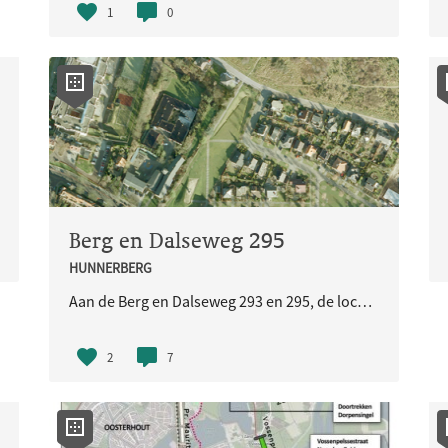
1
0
Berg en Dalseweg 295
HUNNERBERG
Aan de Berg en Dalseweg 293 en 295, de locatie van de voormalige Montessorischool, gaat een herontwikkeling plaatsvinden. Wij informeren u graag over de plannen en het bijbehorende proces.
2
7