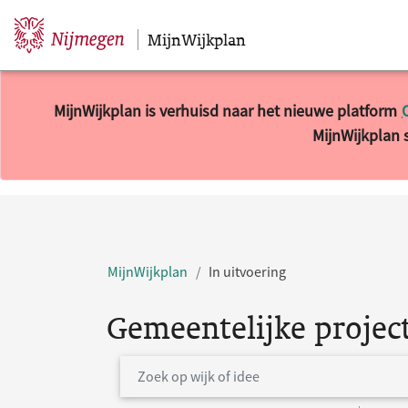
MijnWijkplan
Sla navigatie over
MijnWijkplan is verhuisd naar het nieuwe platform
MijnWijkplan s
MijnWijkplan
In uitvoering
Gemeentelijke projec