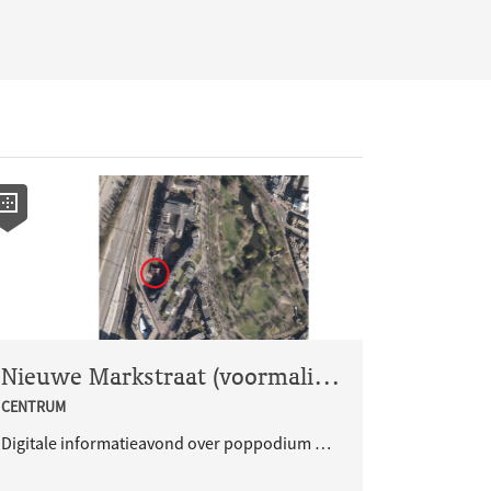
Nieuwe Markstraat (voormalig pomphuisje): informatie over realisatie poppodium Merleyn
CENTRUM
Digitale informatieavond over poppodium Merleyn.