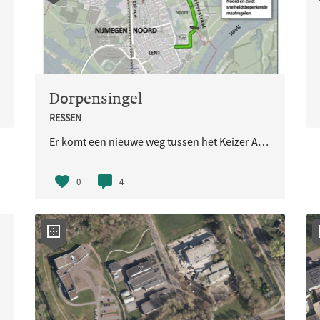
Dorpensingel
RESSEN
Er komt een nieuwe weg tussen het Keizer Augustusplein (de Ovatonde) en de Zandsestraat. De weg heeft als tijdelijke naam Dorpensingel-Oost.
0
4