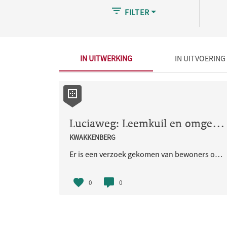
FILTER
IN UITWERKING
IN UITVOERING
Luciaweg: Leemkuil en omgeving: verzoek van bewoners om omgeving veiliger te maken
KWAKKENBERG
Er is een verzoek gekomen van bewoners om omgeving Leemkuil en Trekvogels (Luciaweg) veiliger te maken. In drukke tijden is het een chaos van auto's die her en der geparkeerd staan. Kunnen er eenvoudige parkeervoorzieningen worden aangebracht waardoor het parkeren netter en mi
0
0