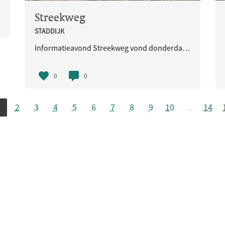
Streekweg
STADDIJK
Informatieavond Streekweg vond donderdag 20 mei 2021 van 19.15 tot 21.00 uur plaats.
0
0
1
2
3
4
5
6
7
8
9
10
...
14