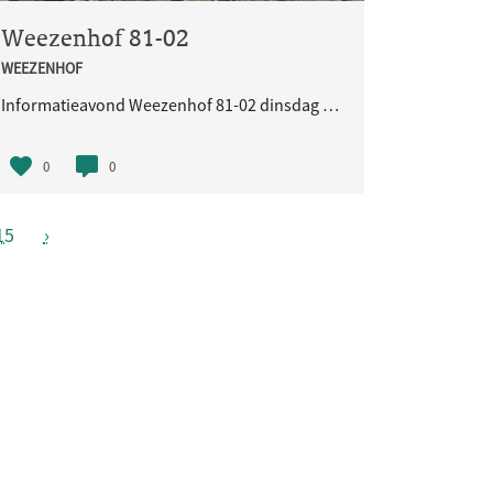
Weezenhof 81-02
WEEZENHOF
Informatieavond Weezenhof 81-02 dinsdag 25 mei a.s..
0
0
15
›