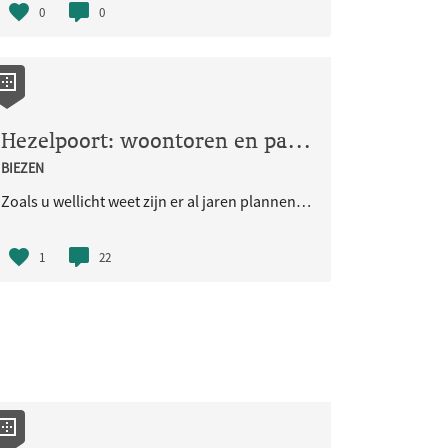
0
0
Hezelpoort: woontoren en parkeergarage
BIEZEN
Zoals u wellicht weet zijn er al jaren plannen om een parkeergarage en woontoren te bouwen bij de Hezelpoort.
1
22