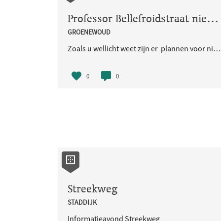
Professor Bellefroidstraat nieuwbouw GGD
GROENEWOUD
Zoals u wellicht weet zijn er plannen voor nieuwbouw van de GGD aan de professor Bellefroidstraat. Begin 2020 zijn deze door de GGD aan de buurt gepresenteerd. Het bouwplan is nu zover gevorderd dat het vertaald is naar een ontwerpbestemmingsplan. Op 19
0
0
Streekweg
STADDIJK
Informatieavond Streekweg