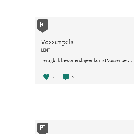
Vossenpels
LENT
Terugblik bewonersbijeenkomst Vossenpels 24 maart 2026 De bewonersbijeenkomst op 24 maart werd goed bezocht. Er was een prettige en open sfeer, met veel betrokkenheid en waardevolle gesprekken. Er zijn diverse vragen gesteld over verkeer. O
21
5