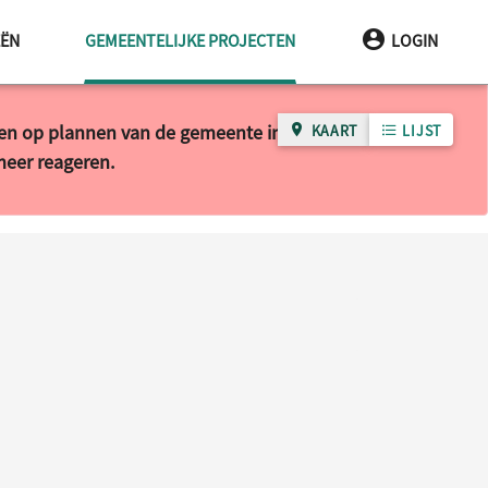
HUIDIGE PAGINA
EËN
GEMEENTELIJKE PROJECTEN
LOGIN
ren op plannen van de gemeente in uw wijk of buurt.
KAART
LIJST
 meer reageren.