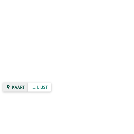
KAART
LIJST
Gemeente Nijmegen
Over deze site