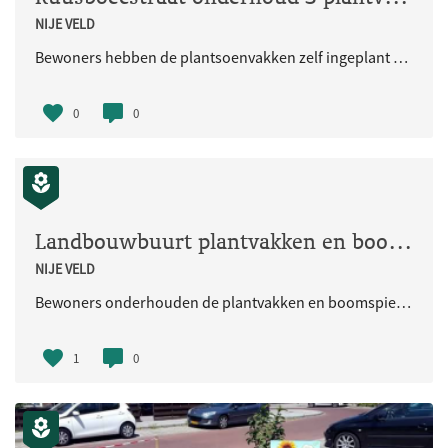
NIJE VELD
Bewoners hebben de plantsoenvakken zelf ingeplant met het geleverde materiaal en beheren de groenstroken. De gemeente maait het gras en verzorgt de bomen.
0
0
Landbouwbuurt plantvakken en boomspiegels onderhouden
NIJE VELD
Bewoners onderhouden de plantvakken en boomspiegels in o.a.de Gaffelstraat, Riekstraat en Sikkelstraat.
1
0