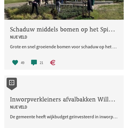
Schaduw middels bomen op het Spieghelhof plein
NIJE VELD
Grote en snel groeiende bomen voor schaduw op het Spieghelhof plein.
49
21
Inworpverkleiners afvalbakken Willemsweg
NIJE VELD
De gemeente heeft wijkbudget geïnvesteerd in inworpverkleiners op de afvalbakken aan de Willemsweg. Dit om te voorkomen dat mensen grote afvalzakken in de bakken proppen.