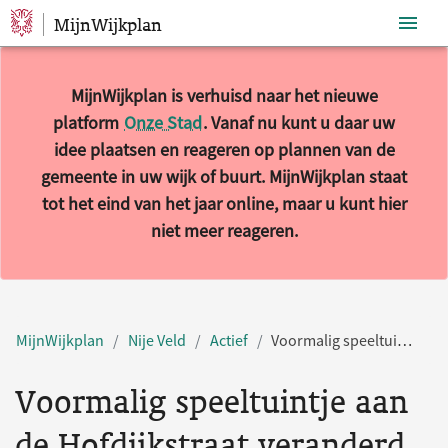
MijnWijkplan
Sla navigatie over
MijnWijkplan is verhuisd naar het nieuwe
platform
Onze Stad
. Vanaf nu kunt u daar uw
idee plaatsen en reageren op plannen van de
gemeente in uw wijk of buurt. MijnWijkplan staat
tot het eind van het jaar online, maar u kunt hier
niet meer reageren.
MijnWijkplan
Nije Veld
Actief
Voormalig speeltuintje aan de Hofdijkstraat veranderd in een gezellig parkje
Voormalig speeltuintje aan
de Hofdijkstraat veranderd