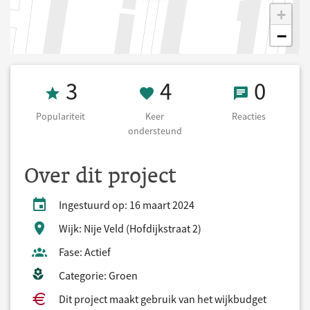
+
−
Populariteit 3
4 Keer onderst
0 React
3
4
0
Populariteit
Keer
Reacties
ondersteund
Over dit project
Ingestuurd op: 16 maart 2024
Wijk: Nije Veld (Hofdijkstraat 2)
Fase: Actief
Categorie: Groen
Dit project maakt gebruik van het wijkbudget