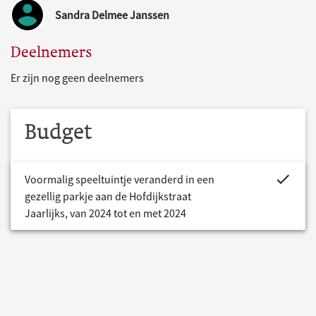
Sandra Delmee Janssen
Deelnemers
Er zijn nog geen deelnemers
Budget
project.bud
Voormalig speeltuintje veranderd in een
gezellig parkje aan de Hofdijkstraat
Jaarlijks, van 2024 tot en met 2024