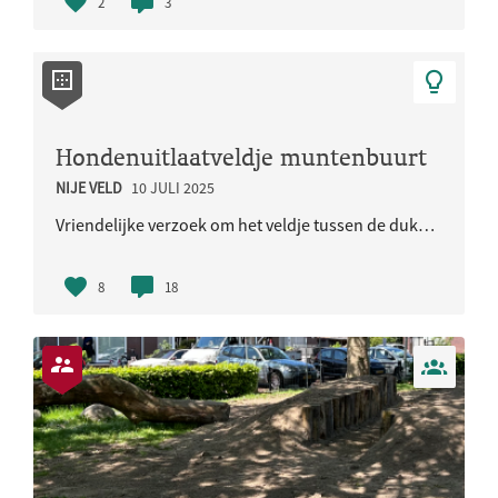
2
3
Hondenuitlaatveldje muntenbuurt
NIJE VELD
10 JULI 2025
Vriendelijke verzoek om het veldje tussen de dukaatstraat en goffertzwembad een officieel hondenui..
8
18