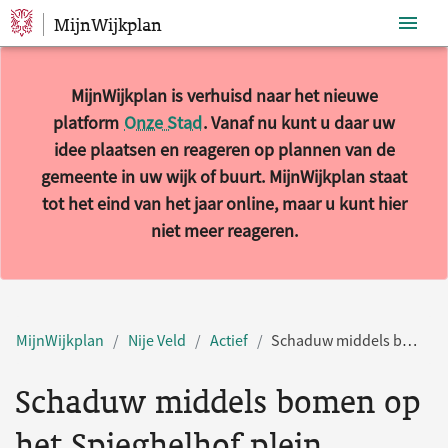
MijnWijkplan
Sla navigatie over
MijnWijkplan is verhuisd naar het nieuwe
platform
Onze Stad
. Vanaf nu kunt u daar uw
idee plaatsen en reageren op plannen van de
gemeente in uw wijk of buurt. MijnWijkplan staat
tot het eind van het jaar online, maar u kunt hier
niet meer reageren.
MijnWijkplan
Nije Veld
Actief
Schaduw middels bomen op het Spieghelhof plein
Schaduw middels bomen op
het Spieghelhof plein