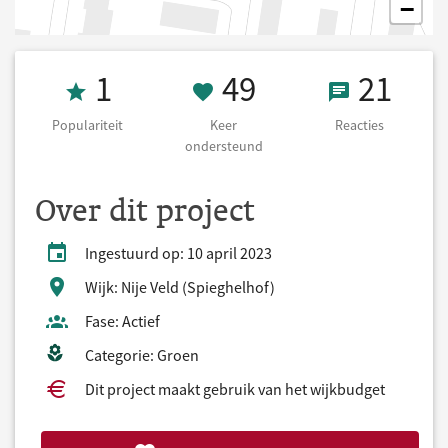
−
Populariteit 1
49 Keer onders
21 React
1
49
21
Populariteit
Keer
Reacties
ondersteund
Over dit project
Ingestuurd op: 10 april 2023
Wijk: Nije Veld (Spieghelhof)
Fase: Actief
Categorie: Groen
Dit project maakt gebruik van het wijkbudget