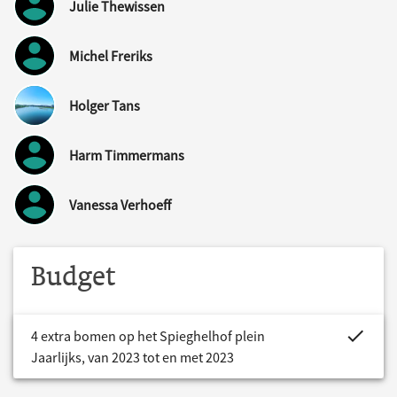
Julie Thewissen
Michel Freriks
Holger Tans
Harm Timmermans
Vanessa Verhoeff
Budget
project.bud
4 extra bomen op het Spieghelhof plein
Jaarlijks, van 2023 tot en met 2023