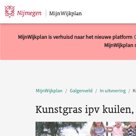
MijnWijkplan
Sla navigatie over
MijnWijkplan is verhuisd naar het nieuwe platform
MijnWijkplan s
MijnWijkplan
Galgenveld
In uitvoering
K
Kunstgras ipv kuilen,