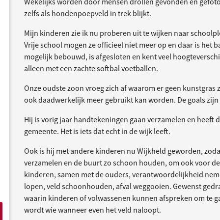
Wekelijks worden door mensen drollen gevonden en gefotog
zelfs als hondenpoepveld in trek blijkt.
Mijn kinderen zie ik nu proberen uit te wijken naar schoolp
Vrije school mogen ze officieel niet meer op en daar is het
mogelijk bebouwd, is afgesloten en kent veel hoogteverschi
alleen met een zachte softbal voetballen.
Onze oudste zoon vroeg zich af waarom er geen kunstgras
ook daadwerkelijk meer gebruikt kan worden. De goals zijn 
Hij is vorig jaar handtekeningen gaan verzamelen en heeft da
gemeente. Het is iets dat echt in de wijk leeft.
Ook is hij met andere kinderen nu Wijkheld geworden, zoda
verzamelen en de buurt zo schoon houden, om ook voor de b
kinderen, samen met de ouders, verantwoordelijkheid nemen
lopen, veld schoonhouden, afval weggooien. Gewenst gedra
waarin kinderen of volwassenen kunnen afspreken om te ga
wordt wie wanneer even het veld naloopt.