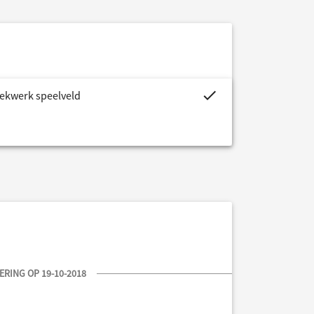
project.budget.fields.is_assi
hekwerk speelveld
RING OP 19-10-2018