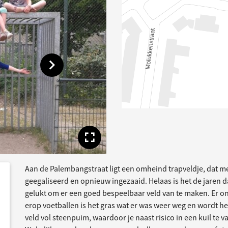
Toon volgende afbeelding
Toon volledige afbe
Aan de Palembangstraat ligt een omheind trapveldje, dat m
dersteund
acties
geegaliseerd en opnieuw ingezaaid. Helaas is het de jaren 
gelukt om er een goed bespeelbaar veld van te maken. Er ont
erop voetballen is het gras wat er was weer weg en wordt he
veld vol steenpuim, waardoor je naast risico in een kuil te va