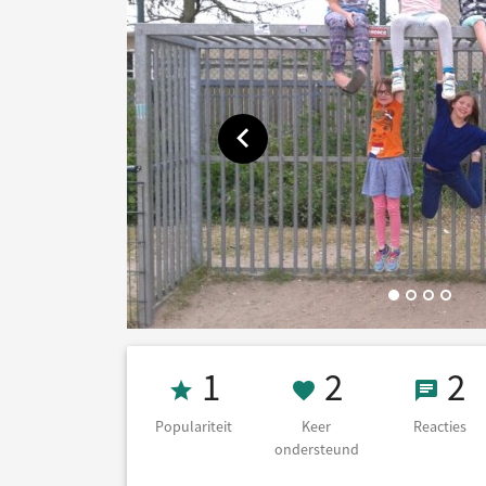
Toon vorige afbeelding
Populariteit 1
2 Keer on
2 Re
1
2
2
Populariteit
Keer
Reacties
ondersteund