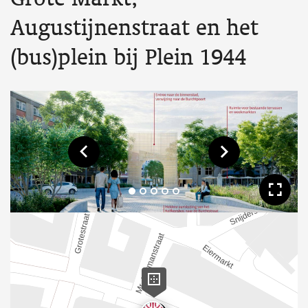
Augustijnenstraat en het
(bus)plein bij Plein 1944
Toon vorige afbeelding
Toon volgende af
Too