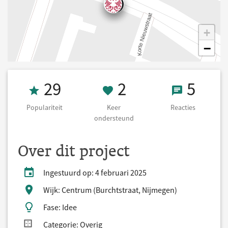
+
−
Populariteit 29
2 Keer onderst
5 React
29
2
5
Populariteit
Keer
Reacties
ondersteund
Over dit project
Ingestuurd op: 4 februari 2025
Wijk: Centrum (Burchtstraat, Nijmegen)
Fase: Idee
Categorie: Overig