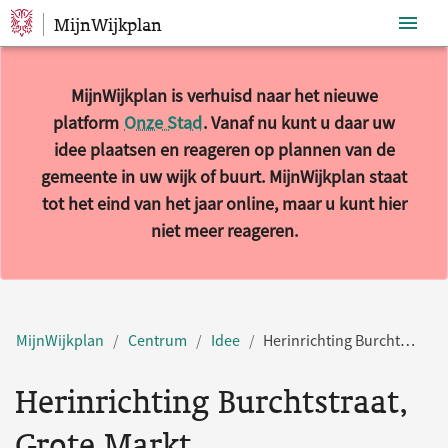
MijnWijkplan
Sla navigatie over
MijnWijkplan is verhuisd naar het nieuwe
platform
Onze Stad
. Vanaf nu kunt u daar uw
idee plaatsen en reageren op plannen van de
gemeente in uw wijk of buurt. MijnWijkplan staat
tot het eind van het jaar online, maar u kunt hier
niet meer reageren.
MijnWijkplan
Centrum
Idee
Herinrichting Burchtstraat, Grote Markt, Augustijnenstraat en het (bus)plein bij Plein 1944
Herinrichting Burchtstraat,
Grote Markt,