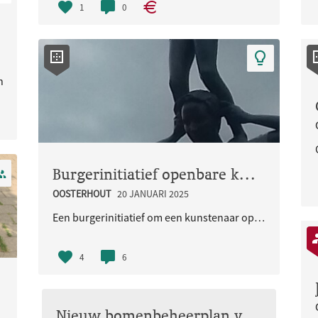
1
0
 2e bankje met zicht naar de speeltuin komen, dat z..
Burgerinitiatief openbare kunst in de wijk
OOSTERHOUT
20 JANUARI 2025
Een burgerinitiatief om een kunstenaar opdracht te geven voor een kunstwerk dat een relate heeft m..
4
6
Nieuw bomenbeheerplan voor Nijmegen