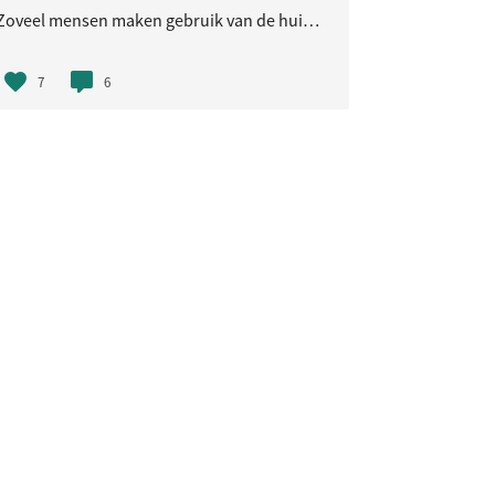
Zoveel mensen maken gebruik van de huidige baan . Dat er behoefte is aan een tweede baan Parkje..
7
6