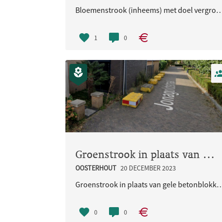
Bloemenstrook (inheems) met doel vergroten van de biodiversiteit, op de plek waa
1
0
Groenstrook in plaats van gele betonblokken
OOSTERHOUT
20 DECEMBER 2023
Groenstrook in plaats van gele 
0
0