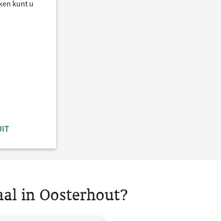
ken kunt u
UIT
aal in Oosterhout?