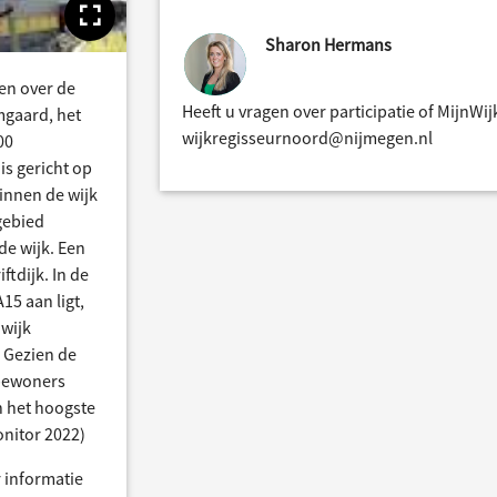
Toon volledige afbeelding
Sharon Hermans
en over de
Heeft u vragen over participatie of MijnWi
mgaard, het
wijkregisseurnoord@nijmegen.nl
00
s gericht op
innen de wijk
gebied
de wijk. Een
ftdijk. In de
15 aan ligt,
 wijk
 Gezien de
bewoners
n het hoogste
nitor 2022)
 informatie