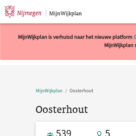
MijnWijkplan
Sla navigatie over
MijnWijkplan is verhuisd naar het nieuwe platform
MijnWijkplan s
10 resultaten gevonden.
MijnWijkplan
Oosterhout
Oosterhout
Gebruikers 539
5 Ideeën
539
5