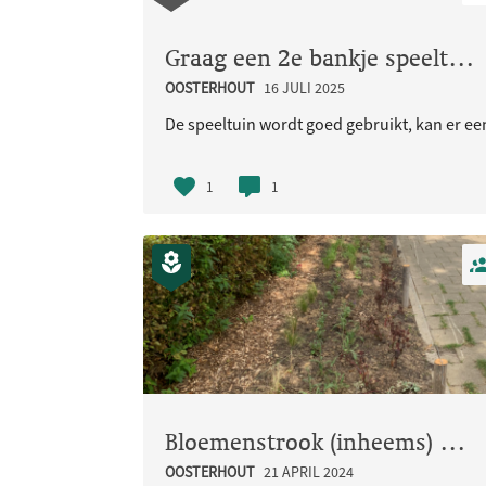
Graag een 2e bankje speeltuin nabij OSC
OOSTERHOUT
16 JULI 2025
De speeltuin wordt goed gebruikt, kan er een
1
1
Bloemenstrook (inheems) met doel vergroten biodiversiteit tussen Terralaan 18-20
OOSTERHOUT
21 APRIL 2024