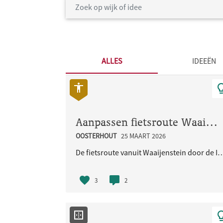
ALLES
IDEEËN
Aanpassen fietsroute Waaijenstein - Imbrexstraat - Terralaan inclusief oversteek busbaan
OOSTERHOUT
25 MAART 2026
De fietsroute vanuit Waaijenstein door de Imbrexstraat naar de Terralaan/
3
2