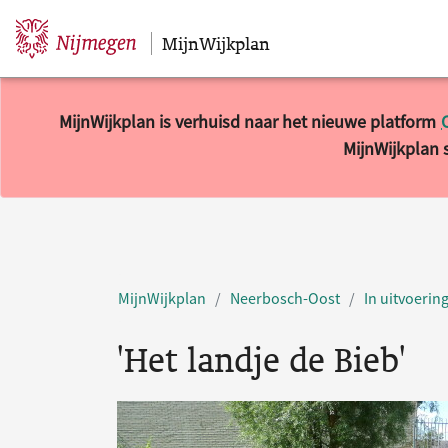
MijnWijkplan
Sla navigatie over
MijnWijkplan is verhuisd naar het nieuwe platform
MijnWijkplan s
MijnWijkplan
Neerbosch-Oost
In uitvoerin
'Het landje de Bieb'