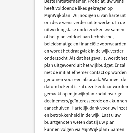
Beste initiatiefnemer, Proficiat, uw wens
heeft voldoende likes gekregen op
MijnWijkplan. Wij nodigen u van harte uit
om deze wens verder uit te werken. In de
uitwerkingsfase onderzoeken we samen
of het plan voldoet aan technische,
beleidsmatige en financiële voorwaarden
en wordt het draagvlak in de wijk verder
onderzocht. Als dat het geval is, wordt het
plan uitgevoerd uit het wijkbudget. Er zal
met de initiatiefnemer contact op worden
genomen voor een afspraak. Wanneer de
datum bekend is zal deze kenbaar worden
gemaakt op mijnwijkplan zodat overige
deelnemers/geïnteresseerde ook kunnen
aanschuiven. Hartelijk dank voor uw inzet
en betrokkenheid in de wijk. Laat u uw
buurtgenoten weten dat zij uw plan
kunnen volgen via MijnWijkplan? Samen