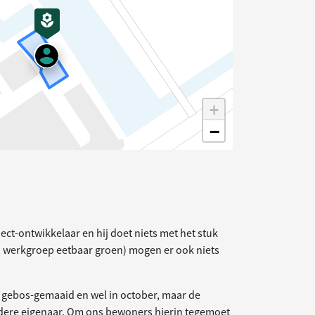
+
−
elding
oject-ontwikkelaar en hij doet niets met het stuk
n werkgroep eetbaar groen) mogen er ook niets
r gebos-gemaaid en wel in october, maar de
ere eigenaar. Om ons bewoners hierin tegemoet