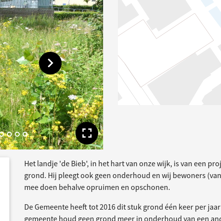
Toon volgende afbeelding
Toon volledige afbe
Het landje 'de Bieb', in het hart van onze wijk, is van een pr
dersteund
acties
grond. Hij pleegt ook geen onderhoud en wij bewoners (va
mee doen behalve opruimen en opschonen.
De Gemeente heeft tot 2016 dit stuk grond één keer per jaa
gemeente houd geen grond meer in onderhoud van een and