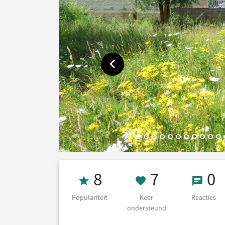
Toon vorige afbeelding
Populariteit 8
7 Keer on
0 Re
8
7
0
Populariteit
Keer
Reacties
ondersteund