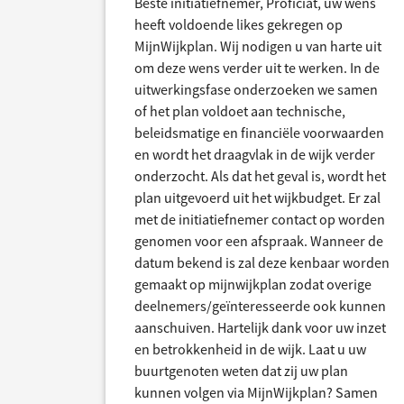
Beste initiatiefnemer, Proficiat, uw wens
heeft voldoende likes gekregen op
MijnWijkplan. Wij nodigen u van harte uit
om deze wens verder uit te werken. In de
uitwerkingsfase onderzoeken we samen
of het plan voldoet aan technische,
beleidsmatige en financiële voorwaarden
en wordt het draagvlak in de wijk verder
onderzocht. Als dat het geval is, wordt het
plan uitgevoerd uit het wijkbudget. Er zal
met de initiatiefnemer contact op worden
genomen voor een afspraak. Wanneer de
datum bekend is zal deze kenbaar worden
gemaakt op mijnwijkplan zodat overige
deelnemers/geïnteresseerde ook kunnen
aanschuiven. Hartelijk dank voor uw inzet
en betrokkenheid in de wijk. Laat u uw
buurtgenoten weten dat zij uw plan
kunnen volgen via MijnWijkplan? Samen