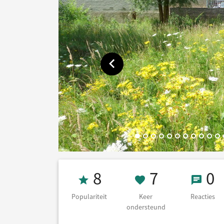
Toon vorige afbeelding
Populariteit 8
7 Keer on
0 Re
8
7
0
Populariteit
Keer
Reacties
ondersteund