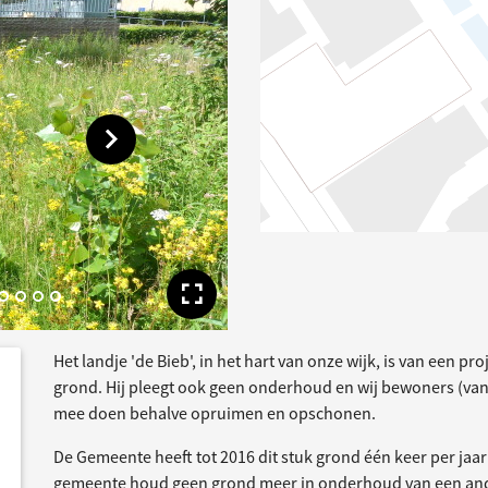
Toon volgende afbeelding
Toon volledige afbe
Het landje 'de Bieb', in het hart van onze wijk, is van een pr
dersteund
acties
grond. Hij pleegt ook geen onderhoud en wij bewoners (va
mee doen behalve opruimen en opschonen.
De Gemeente heeft tot 2016 dit stuk grond één keer per jaa
gemeente houd geen grond meer in onderhoud van een and