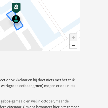
+
−
elding
oject-ontwikkelaar en hij doet niets met het stuk
n werkgroep eetbaar groen) mogen er ook niets
r gebos-gemaaid en wel in october, maar de
ere eigenaar. Om ons bewoners hierin tegemoet