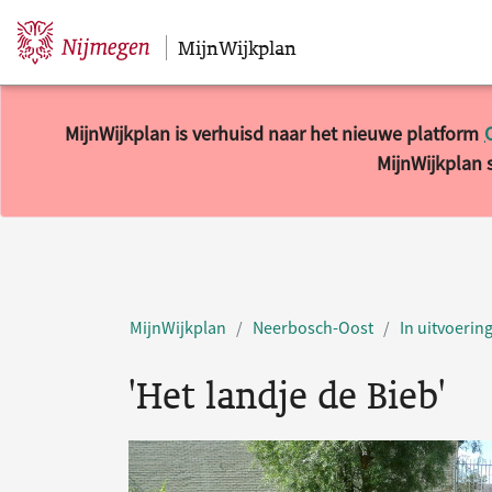
MijnWijkplan
Sla navigatie over
MijnWijkplan is verhuisd naar het nieuwe platform
MijnWijkplan s
MijnWijkplan
Neerbosch-Oost
In uitvoerin
'Het landje de Bieb'