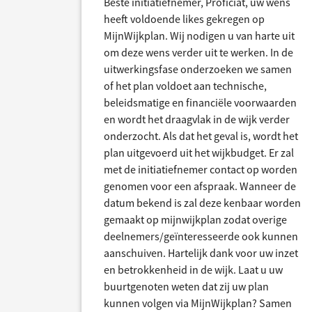
Beste initiatiefnemer, Proficiat, uw wens
heeft voldoende likes gekregen op
MijnWijkplan. Wij nodigen u van harte uit
om deze wens verder uit te werken. In de
uitwerkingsfase onderzoeken we samen
of het plan voldoet aan technische,
beleidsmatige en financiële voorwaarden
en wordt het draagvlak in de wijk verder
onderzocht. Als dat het geval is, wordt het
plan uitgevoerd uit het wijkbudget. Er zal
met de initiatiefnemer contact op worden
genomen voor een afspraak. Wanneer de
datum bekend is zal deze kenbaar worden
gemaakt op mijnwijkplan zodat overige
deelnemers/geïnteresseerde ook kunnen
aanschuiven. Hartelijk dank voor uw inzet
en betrokkenheid in de wijk. Laat u uw
buurtgenoten weten dat zij uw plan
kunnen volgen via MijnWijkplan? Samen