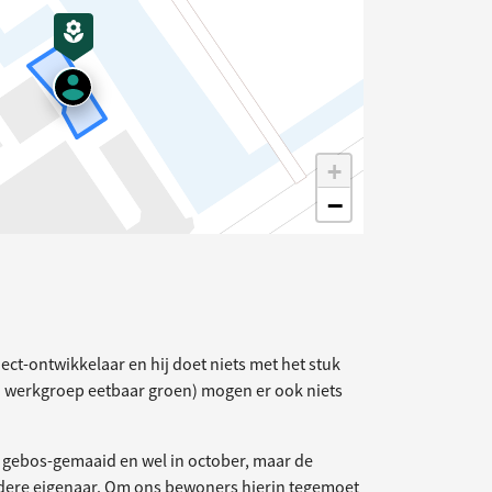
+
−
elding
oject-ontwikkelaar en hij doet niets met het stuk
n werkgroep eetbaar groen) mogen er ook niets
r gebos-gemaaid en wel in october, maar de
ere eigenaar. Om ons bewoners hierin tegemoet