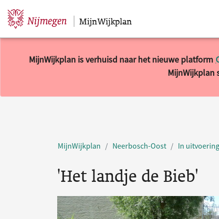
MijnWijkplan
Sla navigatie over
MijnWijkplan is verhuisd naar het nieuwe platform
MijnWijkplan s
MijnWijkplan
Neerbosch-Oost
In uitvoerin
'Het landje de Bieb'