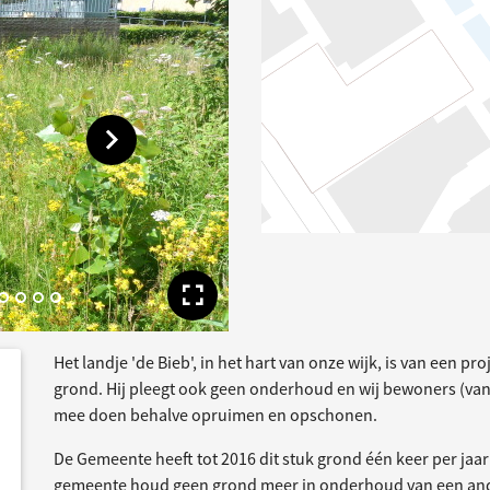
Toon volgende afbeelding
Toon volledige afbe
Het landje 'de Bieb', in het hart van onze wijk, is van een pr
dersteund
acties
grond. Hij pleegt ook geen onderhoud en wij bewoners (va
mee doen behalve opruimen en opschonen.
De Gemeente heeft tot 2016 dit stuk grond één keer per jaa
gemeente houd geen grond meer in onderhoud van een and