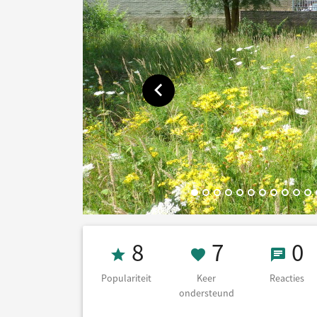
Toon vorige afbeelding
Populariteit 8
7 Keer on
0 Re
8
7
0
Populariteit
Keer
Reacties
ondersteund