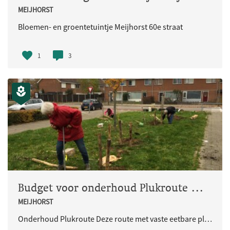
MEIJHORST
Bloemen- en groentetuintje Meijhorst 60e straat
1
3
Budget voor onderhoud Plukroute Meijhorst
MEIJHORST
Onderhoud Plukroute Deze route met vaste eetbare planten en vruchten loopt door de Meijhorst. Hier mag vrij van geplukt mag worden door iedereen. Doel: bewoners van de buurt met elkaar te verbinden.