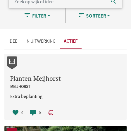
FILTER
SORTEER
IDEE
IN UITWERKING
ACTIEF
Planten Meijhorst
MEIJHORST
Extra beplanting
0
0