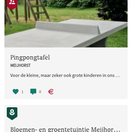
Pingpongtafel
MEIJHORST
Voor de kleine, maar zeker ook grote kinderen in ons straat, en dat zijn er best heel veel, zou het leuk zijn als er in de speeltuin een pingpongtafel komt te staan zodat zij daar hun energie kwijt kunnen/ samenkomen en lekker buiten zijn.
1
0
Bloemen- en groentetuintje Meijhorst 60e straat