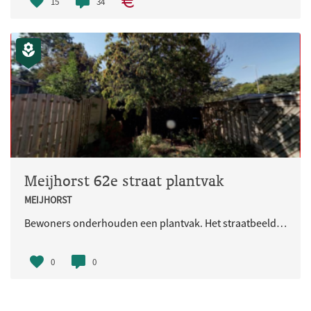
15
34
Meijhorst 62e straat plantvak
MEIJHORST
Bewoners onderhouden een plantvak. Het straatbeeld wordt hiermee verfraaid.
0
0