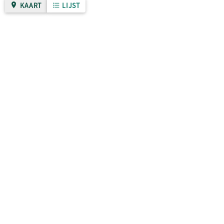
KAART
LIJST
Gemeente Nijmegen
Over deze site
Zo werkt het
Privacybeleid
Algemene voorwaarden
Toegankelijkheidsverklaring
Sitemap
Contactgegevens