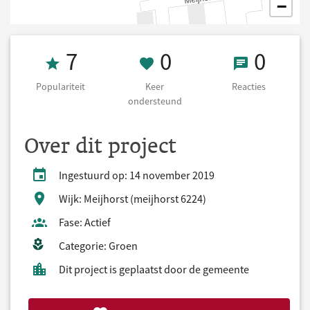
−
Populariteit 7
0 Keer onderst
0 React
7
0
0
Populariteit
Keer
Reacties
ondersteund
Over dit project
Ingestuurd op: 14 november 2019
Wijk: Meijhorst (meijhorst 6224)
Fase: Actief
Categorie: Groen
Dit project is geplaatst door de gemeente