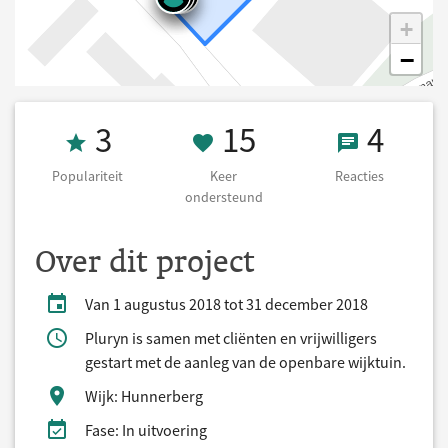
+
−
Populariteit 3
15 Keer onders
4 React
3
15
4
Populariteit
Keer
Reacties
ondersteund
Over dit project
Van 1 augustus 2018 tot 31 december 2018
Pluryn is samen met cliënten en vrijwilligers
gestart met de aanleg van de openbare wijktuin.
Wijk: Hunnerberg
Fase: In uitvoering