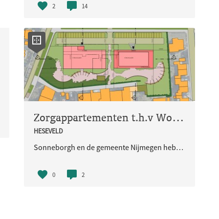
2
14
Zorgappartementen t.h.v Wolfskuilseweg 173
HESEVELD
Sonneborgh en de gemeente Nijmegen hebben samen de ambitie uitgesproken om aan de Wolfskuilseweg een zorggebouw/ beschermd wonen voorziening te realiseren voor ouderen. Naast de kavel van Sonneborgh staat het voormalige klooster aan de Wolfskuilseweg 173, waar RIBW N
0
2