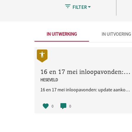
FILTER
IN UITWERKING
IN UITVOERING
16 en 17 mei inloopavonden: update aankomende werkzaamheden Jerusalembuurt
HESEVELD
16 en 17 mei inloopavonden: update aankomende werkzaamheden Jerusalembuurt
0
0