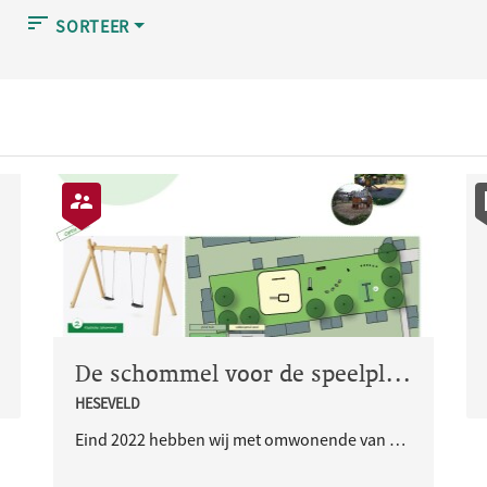
SORTEER
De schommel voor de speelplek aan de Ploegstraat
HESEVELD
Eind 2022 hebben wij met omwonende van de speelpek aan de Ploegstraat gesproken. Deze speelplek krijgt een opknapbeurt en wij waren benieuwd naar de speelwensen van de kinderen uit de buurt. Hierop volgend hebben we vorig jaar het ontwerp geplaatst hier op mijnwijkplan.nl