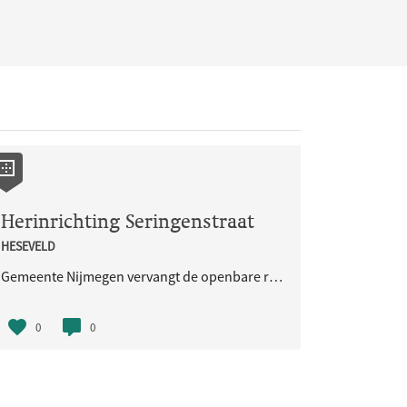
Herinrichting Seringenstraat
HESEVELD
Gemeente Nijmegen vervangt de openbare ruimte in de Seringenstraat.
0
0