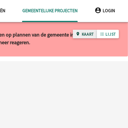
HUIDIGE PAGINA
EËN
GEMEENTELIJKE PROJECTEN
LOGIN
ren op plannen van de gemeente in uw wijk of buurt.
KAART
LIJST
 meer reageren.