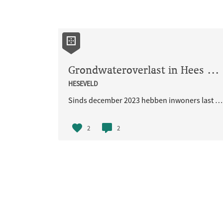
Grondwateroverlast in Hees en Heseveld
HESEVELD
Sinds december 2023 hebben inwoners last van natte kelders en souterrains.
2
2