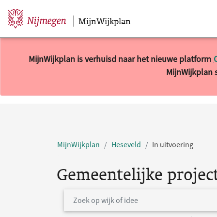
MijnWijkplan
Sla navigatie over
MijnWijkplan is verhuisd naar het nieuwe platform
MijnWijkplan s
MijnWijkplan
Heseveld
In uitvoering
Gemeentelijke projec