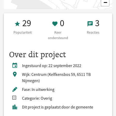
−
Populariteit 29
0 Keer onderst
3 React
29
0
3
Populariteit
Keer
Reacties
ondersteund
Over dit project
Ingestuurd op: 22 september 2022
Wijk: Centrum (Kelfkensbos 59, 6511 TB
Nijmegen)
Fase: In uitwerking
Categorie: Overig
Dit project is geplaatst door de gemeente