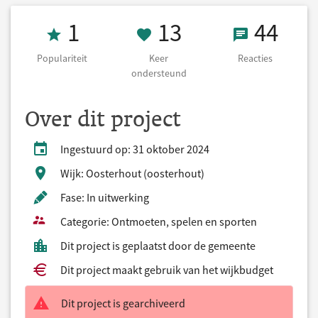
Populariteit 1
13 Keer onders
44 React
1
13
44
Populariteit
Keer
Reacties
ondersteund
Over dit project
Ingestuurd op: 31 oktober 2024
Wijk: Oosterhout (oosterhout)
Fase: In uitwerking
Categorie: Ontmoeten, spelen en sporten
Dit project is geplaatst door de gemeente
Dit project maakt gebruik van het wijkbudget
Dit project is gearchiveerd