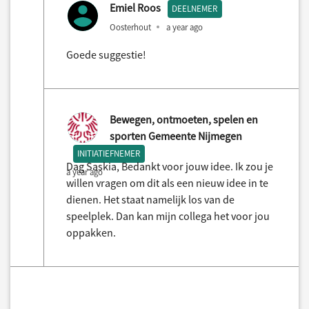
Emiel Roos
DEELNEMER
Oosterhout
a year ago
Goede suggestie!
Bewegen, ontmoeten, spelen en
sporten Gemeente Nijmegen
INITIATIEFNEMER
Dag Saskia, Bedankt voor jouw idee. Ik zou je
a year ago
willen vragen om dit als een nieuw idee in te
dienen. Het staat namelijk los van de
speelplek. Dan kan mijn collega het voor jou
oppakken.