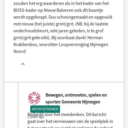
zouden het erg waarderen als in het kader van het
BOSS-kader op Nieuw Balveren ook dit baantje
wordt opgeknapt. Dus schoongemaakt en opgevuld
met nieuw (het juiste) grint/grit. (NB. bij de laatste
onderhoudsbeurt, vele jaren geleden, is te grof
grint/grit gebruikt). Bij voorbaat dank! Herman
Krabbenbos, voorzitter Loopvereniging Nijmegen
Noord
Bewegen, ontmoeten, spelen en
sporten Gemeente Nijmegen
INITIATIEFNEMER
Bedankt voor het meedenken. Dit bericht
2 years ago
gaat over het vernieuwen van de speelplek in