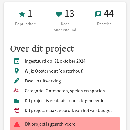
Populariteit 1
13 Keer onders
44 React
1
13
44
Populariteit
Keer
Reacties
ondersteund
Over dit project
Ingestuurd op: 31 oktober 2024
Wijk: Oosterhout (oosterhout)
Fase: In uitwerking
Categorie: Ontmoeten, spelen en sporten
Dit project is geplaatst door de gemeente
Dit project maakt gebruik van het wijkbudget
Dit project is gearchiveerd