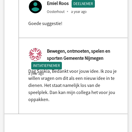
Emiel Roos
DEELNEMER
Oosterhout
a year ago
Goede suggestie!
Bewegen, ontmoeten, spelen en
sporten Gemeente Nijmegen
INITIATIEFNEMER
Dag Saskia, Bedankt voor jouw idee. Ik zou je
a year ago
willen vragen om dit als een nieuw idee in te
dienen. Het staat namelijk los van de
speelplek. Dan kan mijn collega het voor jou
oppakken.