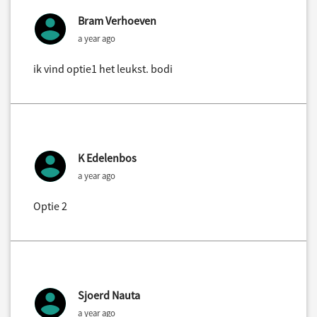
Bram Verhoeven
a year ago
ik vind optie1 het leukst. bodi
K Edelenbos
a year ago
Optie 2
Sjoerd Nauta
a year ago