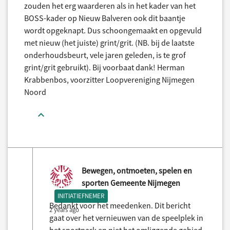
zouden het erg waarderen als in het kader van het
BOSS-kader op Nieuw Balveren ook dit baantje
wordt opgeknapt. Dus schoongemaakt en opgevuld
met nieuw (het juiste) grint/grit. (NB. bij de laatste
onderhoudsbeurt, vele jaren geleden, is te grof
grint/grit gebruikt). Bij voorbaat dank! Herman
Krabbenbos, voorzitter Loopvereniging Nijmegen
Noord
Bewegen, ontmoeten, spelen en
sporten Gemeente Nijmegen
INITIATIEFNEMER
Bedankt voor het meedenken. Dit bericht
2 years ago
gaat over het vernieuwen van de speelplek in