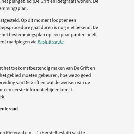
 het plangebied (De Grift en Rietgraaf) wonen. De
stemmingsplan.
astgesteld. Op dit moment loopt er een
oepsprocedure gaat duren is nog niet bekend. De
e het bestemmingsplan op een paar punten heeft
ment raadplegen via
Besluitronde
t het toekomstbestendig maken van De Grift en
 het gebied moeten gebeuren, hoe we zo goed
breiding van De Grift en wat de wensen van de
oor een eerste informatiebijeenkomst
ek.
eenteraad
 Rietgraaf e.o. – 1 (Herstelbesluit) vast te