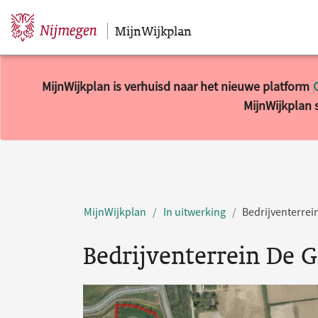
MijnWijkplan
Sla navigatie over
MijnWijkplan is verhuisd naar het nieuwe platform
MijnWijkplan s
MijnWijkplan
In uitwerking
Bedrijventerrein
Bedrijventerrein De Gr