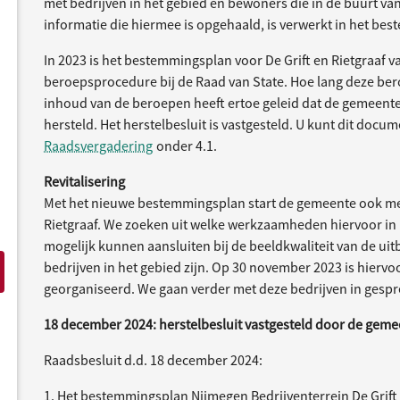
met bedrijven in het gebied en bewoners die in de buurt van
informatie die hiermee is opgehaald, is verwerkt in het be
In 2023 is het bestemmingsplan voor De Grift en Rietgraaf v
beroepsprocedure bij de Raad van State. Hoe lang deze ber
inhoud van de beroepen heeft ertoe geleid dat de gemeent
hersteld. Het herstelbesluit is vastgesteld. U kunt dit docu
Raadsvergadering
onder 4.1.
Revitalisering
Met het nieuwe bestemmingsplan start de gemeente ook me
Rietgraaf. We zoeken uit welke werkzaamheden hiervoor in
mogelijk kunnen aansluiten bij de beeldkwaliteit van de uit
bedrijven in het gebied zijn. Op 30 november 2023 is hierv
georganiseerd. We gaan verder met deze bedrijven in gespr
18 december 2024: herstelbesluit vastgesteld door de gem
Raadsbesluit d.d. 18 december 2024:
1. Het bestemmingsplan Nijmegen Bedrijventerrein De Grift en