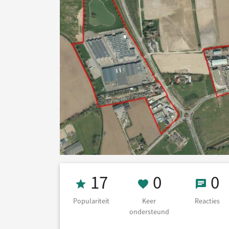
Populariteit 17
0 Keer on
0 Re
17
0
0
Populariteit
Keer
Reacties
ondersteund