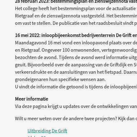
28 februari 2023: bestemmingsplan en zienswijzennota vast
Het college heeft het bestemmingsplan voor de actualisatie 
Rietgraaf en de zienswijzennota vastgesteld. Het bestem
om vast te stellen. De publicatie van het raadsbesluit vindt p
16 mei 2022: inloopbijeenkomst bedrijventerrein De Grift en
Maandagavond 16 mei vond een inloopavond plaats over de 
en Rietgraaf. Ongeveer 100 omwonenden, vertegenwoordige
bezochten de avond. Tijdens de avond werd informatie ui
geuit. Bijvoorbeeld over de aanpassing van de Griftdijk en 
verkeersdrukte en de aansluitingen van het fietspad. Daar
grondeigenaren hun specifieke wensen aan.
U vindt de informatie die getoond is tijdens de inloopbije
Meer informatie
Via deze pagina krijgt u updates over de ontwikkelingen van 
Wilt u meer weten over de andere twee projecten? Kijk dan 
Uitbreiding De Grift