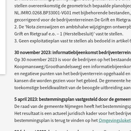
stellen overeenkomstig de geometrisch bepaalde planobject
NL.IMRO.0268.BP33001-VG01 met bijbehorende bestanden,
gecorrigeerd voor de bedrijventerreinen De Grift en Rietgraa
2. De ‘Nota zienswijzen en ambtshalve wijzigingen ontwer
Grift en Rietgraaf e.o. – 1 (Herstelbesluit)’ vast te stellen.
3. Geen exploitatieplan vast te stellen als bedoeld in artikel
30 november 2023: informatiebijeenkomst bedrijventerrein 
Op 30 november 2023 is voor de bedrijven op het bestaande
Koopmansweg/Groothandelsweg) een informatiebijeenkomst
en negatieve punten van het bedrijventerrein opgehaald e
kansen die worden gezien voor het gebied. De gemeente heef
toekomstige beeldkwaliteit van de beoogde uitbreiding aan
5 april 2023: bestemmingsplan vastgesteld door de gemeen
De raad van de gemeente Nijmegen heeft het bestemmingsplan
Het resultaat is een actueel juridisch kader voor het bedrijv
bestemmingsplan is terug te vinden op het
Omgevingsloket