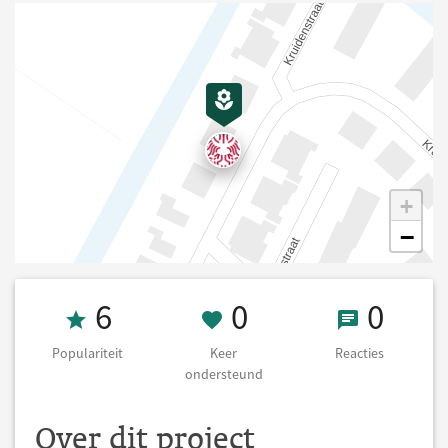
+
−
Populariteit 6
0 Keer onderst
0 React
6
0
0
Populariteit
Keer
Reacties
ondersteund
Over dit project