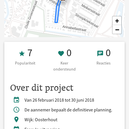
+
−
Populariteit 7
0 Keer onderst
0 React
7
0
0
Populariteit
Keer
Reacties
ondersteund
Over dit project
Van 26 februari 2018 tot 30 juni 2018
De aannemer bepaalt de definitieve planning.
Wijk: Oosterhout