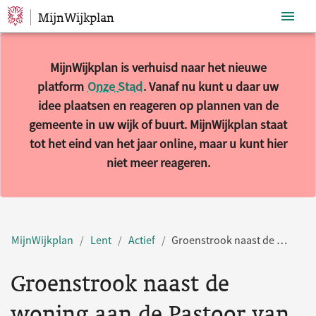
MijnWijkplan
Sla navigatie over
MijnWijkplan is verhuisd naar het nieuwe
platform
Onze Stad
. Vanaf nu kunt u daar uw
idee plaatsen en reageren op plannen van de
gemeente in uw wijk of buurt. MijnWijkplan staat
tot het eind van het jaar online, maar u kunt hier
niet meer reageren.
MijnWijkplan
Lent
Actief
Groenstrook naast de woning aan de Pastoor van Laakstraat 60C
Groenstrook naast de
woning aan de Pastoor van