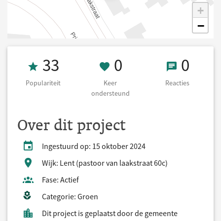
+
−
Populariteit 33
0 Keer onderst
0 React
33
0
0
Populariteit
Keer
Reacties
ondersteund
Over dit project
Ingestuurd op: 15 oktober 2024
Wijk: Lent (pastoor van laakstraat 60c)
Fase: Actief
Categorie: Groen
Dit project is geplaatst door de gemeente