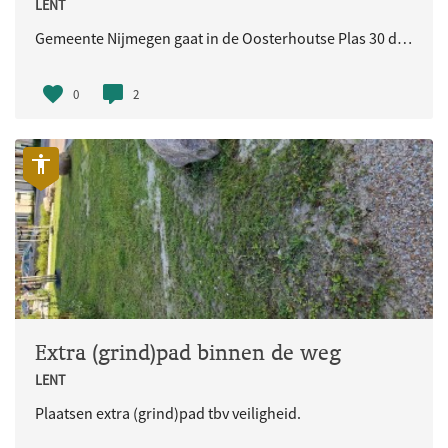
LENT
Gemeente Nijmegen gaat in de Oosterhoutse Plas 30 drijvende woningen laten bouwen. Daarnaast wordt het aangrenzende openbare gebied heringericht. De gemeente is op zoek gegaan naar een ontwikkelaar via een aanbestedingsprocedure. Bouwbedrijf
0
2
Extra (grind)pad binnen de weg
LENT
Plaatsen extra (grind)pad tbv veiligheid.