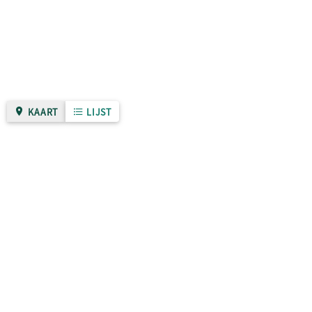
KAART
LIJST
Gemeente Nijmegen
Over deze site
Zo werkt het
Privacybeleid
Algemene voorwaarden