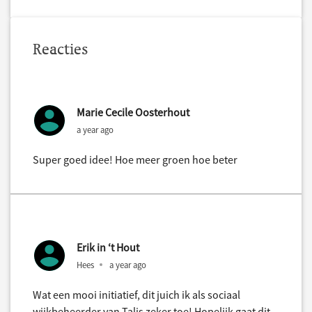
Reacties
Marie Cecile Oosterhout
a year ago
Super goed idee! Hoe meer groen hoe beter
Erik in ‘t Hout
Hees
a year ago
Wat een mooi initiatief, dit juich ik als sociaal
wijkbeheerder van Talis zeker toe! Hopelijk gaat dit