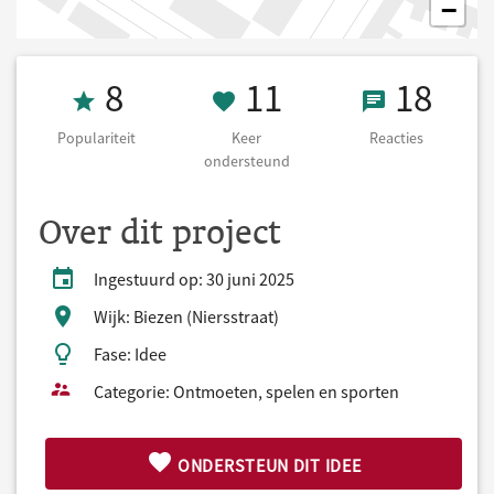
−
Populariteit 8
11 Keer onders
18 React
8
11
18
Populariteit
Keer
Reacties
ondersteund
Over dit project
Ingestuurd op: 30 juni 2025
Wijk: Biezen (Niersstraat)
Fase: Idee
Categorie: Ontmoeten, spelen en sporten
ONDERSTEUN DIT IDEE