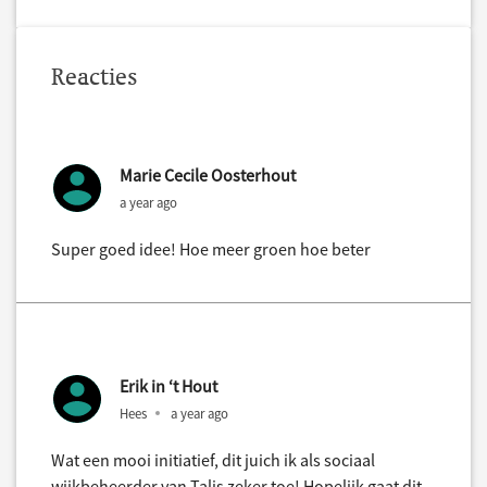
Reacties
Marie Cecile Oosterhout
a year ago
Super goed idee! Hoe meer groen hoe beter
Erik in ‘t Hout
Hees
a year ago
Wat een mooi initiatief, dit juich ik als sociaal
wijkbeheerder van Talis zeker toe! Hopelijk gaat dit