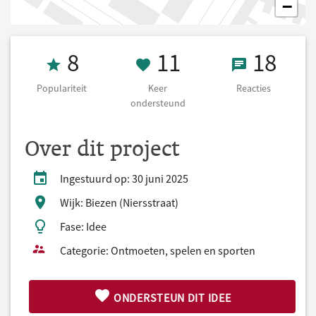
−
Populariteit 8
11 Keer onders
18 React
8
11
18
Populariteit
Keer
Reacties
ondersteund
Over dit project
Ingestuurd op: 30 juni 2025
Wijk: Biezen (Niersstraat)
Fase: Idee
Categorie: Ontmoeten, spelen en sporten
ONDERSTEUN DIT IDEE