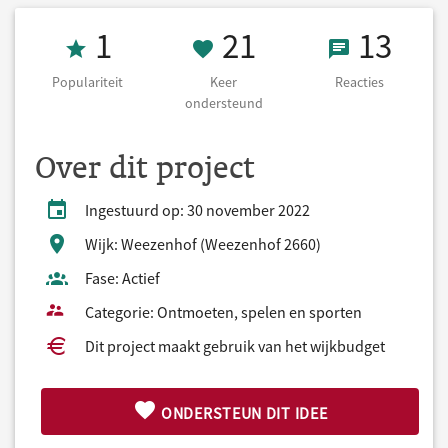
Populariteit 1
21 Keer onders
13 React
1
21
13
Populariteit
Keer
Reacties
ondersteund
Over dit project
Ingestuurd op: 30 november 2022
Wijk: Weezenhof (Weezenhof 2660)
Fase: Actief
Categorie: Ontmoeten, spelen en sporten
Dit project maakt gebruik van het wijkbudget
ONDERSTEUN DIT IDEE