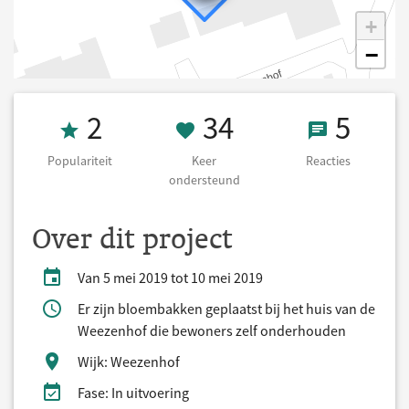
+
−
Populariteit 2
34 Keer onders
5 React
2
34
5
Populariteit
Keer
Reacties
ondersteund
Over dit project
Van 5 mei 2019 tot 10 mei 2019
Er zijn bloembakken geplaatst bij het huis van de
Weezenhof die bewoners zelf onderhouden
Wijk: Weezenhof
Fase: In uitvoering