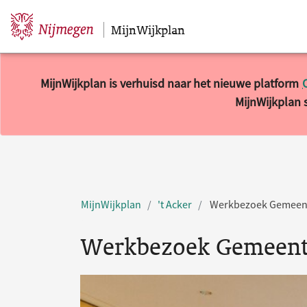
MijnWijkplan
Sla navigatie over
MijnWijkplan is verhuisd naar het nieuwe platform
MijnWijkplan s
MijnWijkplan
't Acker
Werkbezoek Gemeente
Werkbezoek Gemeente