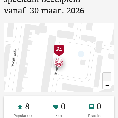
vanaf 30 maart 2026
+
−
Populariteit 8
0 Keer onderst
0 React
8
0
0
Populariteit
Keer
Reacties