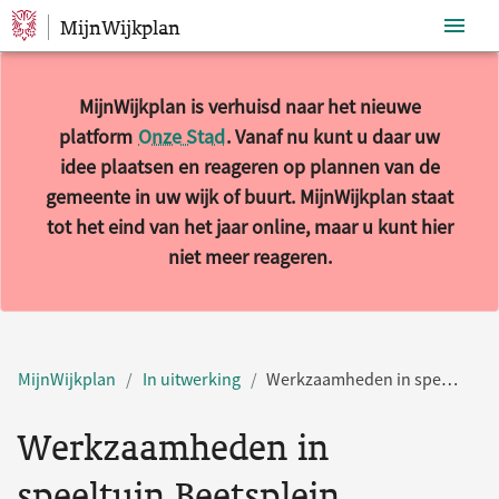
MijnWijkplan
Sla navigatie over
MijnWijkplan is verhuisd naar het nieuwe
platform
Onze Stad
. Vanaf nu kunt u daar uw
idee plaatsen en reageren op plannen van de
gemeente in uw wijk of buurt. MijnWijkplan staat
tot het eind van het jaar online, maar u kunt hier
niet meer reageren.
MijnWijkplan
In uitwerking
Werkzaamheden in speeltuin Beetsplein vanaf 30 maart 2026
Werkzaamheden in
speeltuin Beetsplein