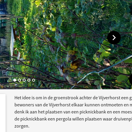
Toon vol
Het idee is om in de groenstrook achter de Vijverhorst een
dersteund
acties
bewoners van de Vijverhorst elkaar kunnen ontmoeten en m
denk ik aan het plaatsen van een picknickbank en een moes
de picknickbank een pergola willen plaatsen waar druive
zorgen.