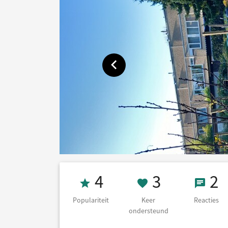
Toon vorige afbeelding
Populariteit 4
3 Keer on
2 Re
4
3
2
Populariteit
Keer
Reacties
ondersteund