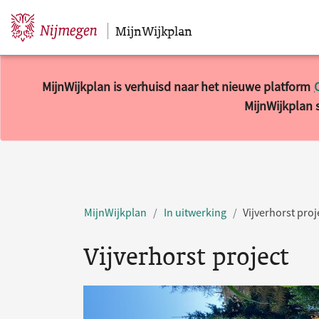
MijnWijkplan
Sla navigatie over
MijnWijkplan is verhuisd naar het nieuwe platform
MijnWijkplan s
MijnWijkplan
In uitwerking
Vijverhorst proj
Vijverhorst project