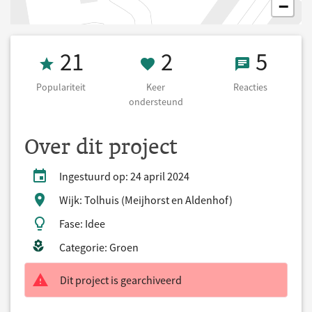
−
Populariteit 21
2 Keer onderst
5 React
21
2
5
Populariteit
Keer
Reacties
ondersteund
Over dit project
Ingestuurd op: 24 april 2024
Wijk: Tolhuis (Meijhorst en Aldenhof)
Fase: Idee
Categorie: Groen
Dit project is gearchiveerd