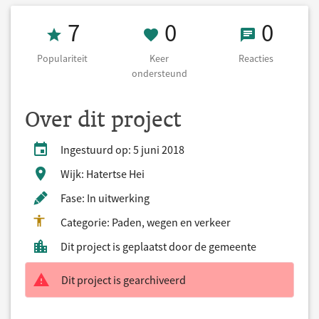
Populariteit 7
0 Keer onderst
0 React
7
0
0
Populariteit
Keer
Reacties
ondersteund
Over dit project
Ingestuurd op: 5 juni 2018
Wijk: Hatertse Hei
Fase: In uitwerking
Categorie: Paden, wegen en verkeer
Dit project is geplaatst door de gemeente
Dit project is gearchiveerd