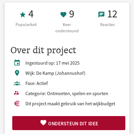
Populariteit 4
9 Keer onderst
12 React
4
9
12
Populariteit
Keer
Reacties
ondersteund
Over dit project
Ingestuurd op: 17 mei 2025
Wijk: De Kamp (Johannushof)
Fase: Actief
Categorie: Ontmoeten, spelen en sporten
Dit project maakt gebruik van het wijkbudget
ONDERSTEUN DIT IDEE