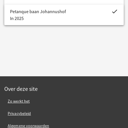
project.bud
Petanque baan Johannushof
In 2025
Over deze site
Zo werkt het
Privacybeleid
Algemene voorwaarden