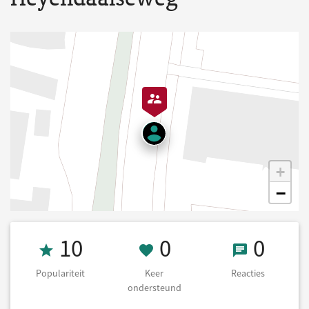
+
−
Populariteit 10
0 Keer onderst
0 React
10
0
0
Populariteit
Keer
Reacties
ondersteund