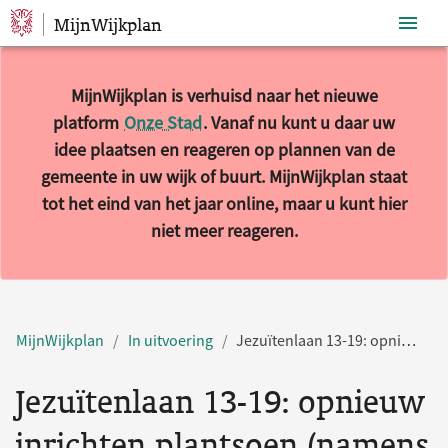
MijnWijkplan
Sla navigatie over
MijnWijkplan is verhuisd naar het nieuwe
platform
Onze Stad
. Vanaf nu kunt u daar uw
idee plaatsen en reageren op plannen van de
gemeente in uw wijk of buurt. MijnWijkplan staat
tot het eind van het jaar online, maar u kunt hier
niet meer reageren.
MijnWijkplan
In uitvoering
Jezuïtenlaan 13-19: opnieuw inrichten plantsoen (namens bewoner geplaatst)
Jezuïtenlaan 13-19: opnieuw
inrichten plantsoen (namens