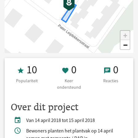
+
−
Populariteit 10
0 Keer onderst
0 React
10
0
0
Populariteit
Keer
Reacties
ondersteund
Over dit project
Van 14 april 2018 tot 15 april 2018
Bewoners planten het plantvak op 14 april
samen met gemeente / DAR in.