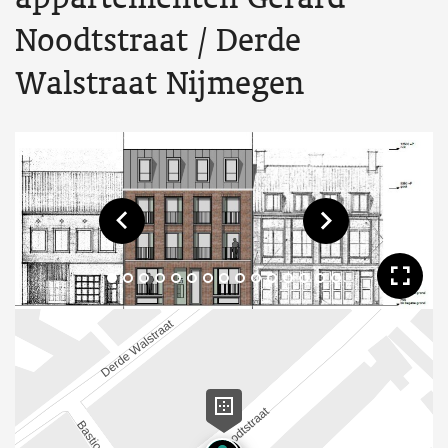
Noodtstraat / Derde
Walstraat Nijmegen
Toon vorige afbeelding
Toon volgende af
Too