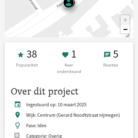
+
−
Populariteit 38
1 Keer onderst
5 React
38
1
5
Populariteit
Keer
Reacties
ondersteund
Over dit project
Ingestuurd op: 10 maart 2025
Wijk: Centrum (Gerard Noodtstraat nijmegen)
Fase: Idee
Categorie: Overig