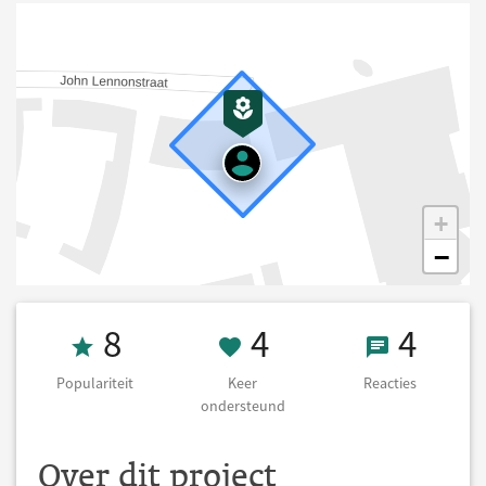
+
−
Populariteit 8
4 Keer onderst
4 React
8
4
4
Populariteit
Keer
Reacties
ondersteund
Over dit project