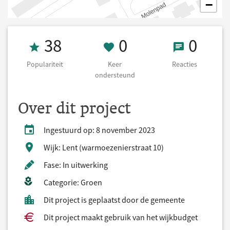
−
Populariteit 38
0 Keer onderst
0 React
38
0
0
Populariteit
Keer
Reacties
ondersteund
Over dit project
Ingestuurd op: 8 november 2023
Wijk: Lent (warmoezenierstraat 10)
Fase: In uitwerking
Categorie: Groen
Dit project is geplaatst door de gemeente
Dit project maakt gebruik van het wijkbudget