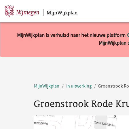
MijnWijkplan
Sla navigatie over
MijnWijkplan is verhuisd naar het nieuwe platform
MijnWijkplan s
MijnWijkplan
In uitwerking
Groenstrook Ro
Groenstrook Rode Kru