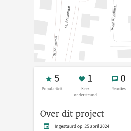
Populariteit 5
1 Keer on
0 Re
5
1
0
Populariteit
Keer
Reacties
ondersteund
Over dit project
Ingestuurd op: 25 april 2024