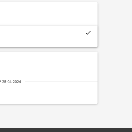
project.budget.fields.is_assigned-alt
 25-04-2024