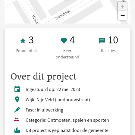
+
−
Populariteit 3
4 Keer onderst
10 React
3
4
10
Populariteit
Keer
Reacties
ondersteund
Over dit project
Ingestuurd op: 22 mei 2023
Wijk: Nije Veld (landbouwstraat)
Fase: In uitwerking
Categorie: Ontmoeten, spelen en sporten
Dit project is geplaatst door de gemeente