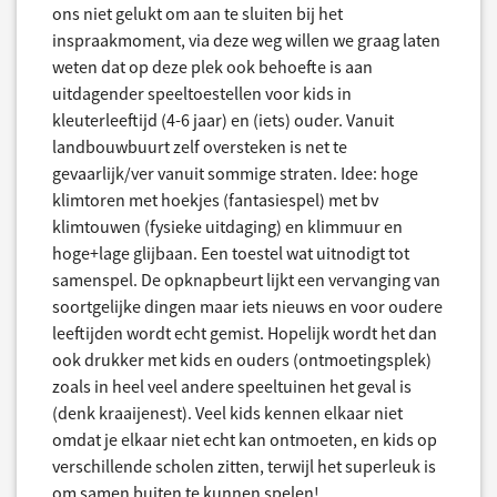
ons niet gelukt om aan te sluiten bij het
inspraakmoment, via deze weg willen we graag laten
weten dat op deze plek ook behoefte is aan
uitdagender speeltoestellen voor kids in
kleuterleeftijd (4-6 jaar) en (iets) ouder. Vanuit
landbouwbuurt zelf oversteken is net te
gevaarlijk/ver vanuit sommige straten. Idee: hoge
klimtoren met hoekjes (fantasiespel) met bv
klimtouwen (fysieke uitdaging) en klimmuur en
hoge+lage glijbaan. Een toestel wat uitnodigt tot
samenspel. De opknapbeurt lijkt een vervanging van
soortgelijke dingen maar iets nieuws en voor oudere
leeftijden wordt echt gemist. Hopelijk wordt het dan
ook drukker met kids en ouders (ontmoetingsplek)
zoals in heel veel andere speeltuinen het geval is
(denk kraaijenest). Veel kids kennen elkaar niet
omdat je elkaar niet echt kan ontmoeten, en kids op
verschillende scholen zitten, terwijl het superleuk is
om samen buiten te kunnen spelen!