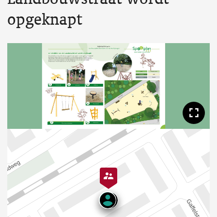
opgeknapt
Too