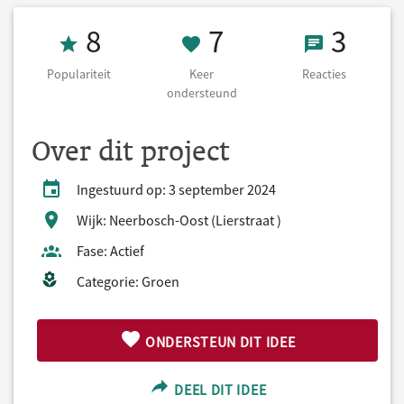
Populariteit 8
7 Keer onderst
3 React
8
7
3
Populariteit
Keer
Reacties
ondersteund
Over dit project
Ingestuurd op: 3 september 2024
Wijk: Neerbosch-Oost (Lierstraat )
Fase: Actief
Categorie: Groen
ONDERSTEUN DIT IDEE
DEEL DIT IDEE