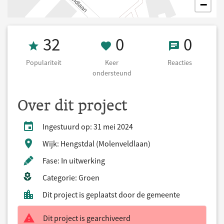
−
Populariteit 32
0 Keer onderst
0 React
32
0
0
Populariteit
Keer
Reacties
ondersteund
Over dit project
Ingestuurd op: 31 mei 2024
Wijk: Hengstdal (Molenveldlaan)
Fase: In uitwerking
Categorie: Groen
Dit project is geplaatst door de gemeente
Dit project is gearchiveerd