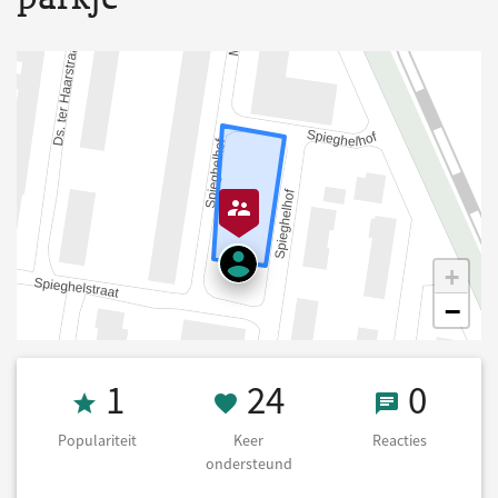
+
−
Populariteit 1
24 Keer onders
0 React
1
24
0
Populariteit
Keer
Reacties
ondersteund