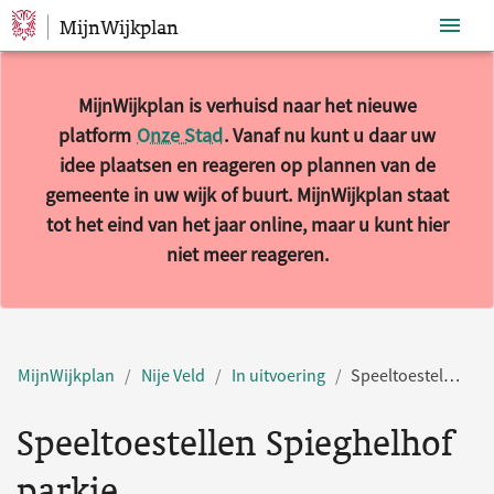
MijnWijkplan
Sla navigatie over
MijnWijkplan is verhuisd naar het nieuwe
platform
Onze Stad
. Vanaf nu kunt u daar uw
idee plaatsen en reageren op plannen van de
gemeente in uw wijk of buurt. MijnWijkplan staat
tot het eind van het jaar online, maar u kunt hier
niet meer reageren.
MijnWijkplan
Nije Veld
In uitvoering
Speeltoestellen Spieghelhof parkje
Speeltoestellen Spieghelhof
parkje