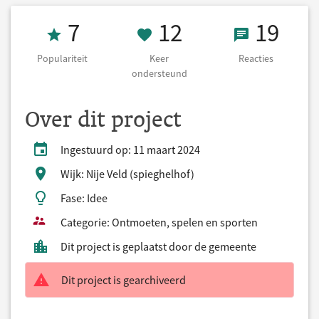
Populariteit 7
12 Keer onders
19 React
7
12
19
Populariteit
Keer
Reacties
ondersteund
Over dit project
Ingestuurd op: 11 maart 2024
Wijk: Nije Veld (spieghelhof)
Fase: Idee
Categorie: Ontmoeten, spelen en sporten
Dit project is geplaatst door de gemeente
Dit project is gearchiveerd