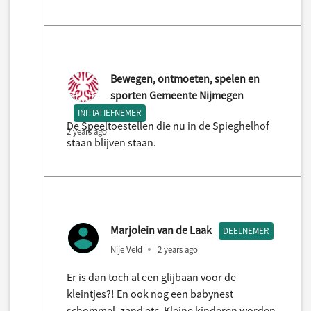
Bewegen, ontmoeten, spelen en
sporten Gemeente Nijmegen
INITIATIEFNEMER
De Speeltoestellen die nu in de Spieghelhof
2 years ago
staan blijven staan.
Marjolein van de Laak
DEELNEMER
Nije Veld
2 years ago
Er is dan toch al een glijbaan voor de
kleintjes?! En ook nog een babynest
schommel, zand etc. Kleine kinderen worden